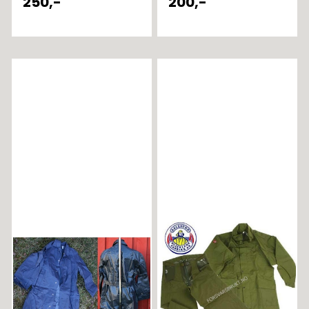
250,-
200,-