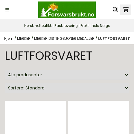
Hopp til innhold
Norsk nettbutikk | Rask levering | Frakt i hele Norge
Hjem
/
MERKER
/
MERKER DISTINGSJONER MEDALJER
/
LUFTFORSVARET
LUFTFORSVARET