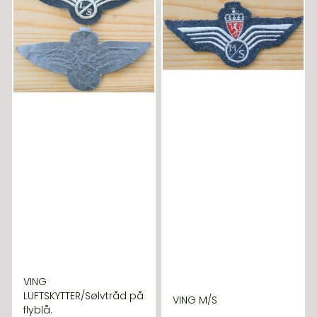
VING
LUFTSKYTTER/Sølvtråd på
VING M/S
flyblå.