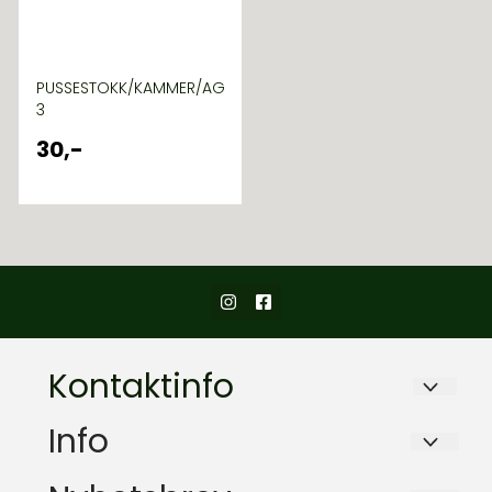
PUSSESTOKK/KAMMER/AG
3
30,-
Kontaktinfo
ARMY & OUTDOOR AS
Info
Brydalen
Logg på