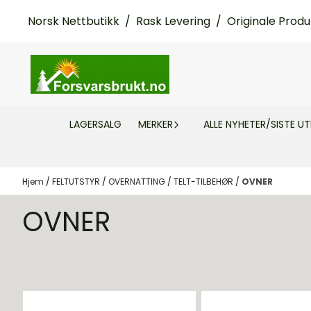
Hopp til innhold
Norsk Nettbutikk / Rask Levering / Originale Produ
LAGERSALG
MERKER
ALLE NYHETER/SISTE U
Hjem
/
FELTUTSTYR
/
OVERNATTING
/
TELT-TILBEHØR
/
OVNER
OVNER